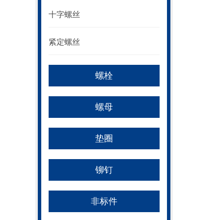
十字螺丝
紧定螺丝
螺栓
螺母
垫圈
铆钉
非标件