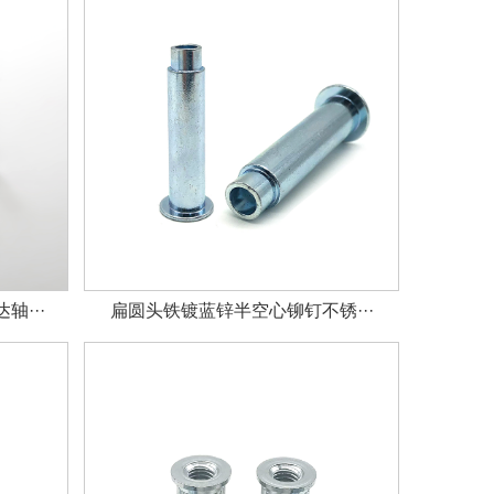
···
扁圆头铁镀蓝锌半空心铆钉不锈···