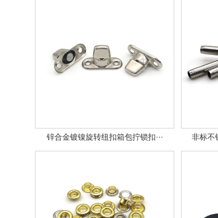
锌合金镀镍旋转纽扣箱包拧锁扣···
非标不锈