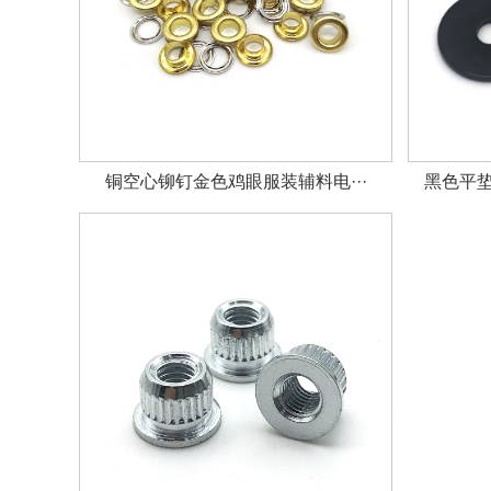
铜空心铆钉金色鸡眼服装辅料电···
黑色平垫圈