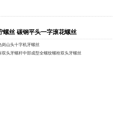
拧螺丝 碳钢平头一字滚花螺丝
色岗山头十字机牙螺丝
标双头牙螺杆中部成型全螺纹螺栓双头牙螺丝