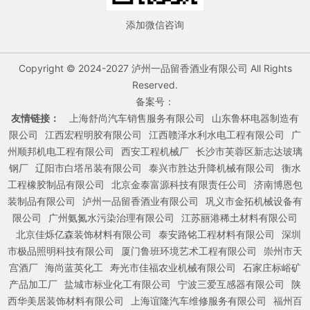
添加微信咨询
Copyright © 2024-2027 泸州一品留香酒业有限公司 All Rights
Reserved.
备案号：
友情链接：
上海舒尚汽车销售服务有限公司
山东鲁杯电器制造有
限公司
江西宏程明胶有限公司
江西赣泽水利水电工程有限公司
广
州顺邦机电工程有限公司
西安工程机械厂
长沙市芙蓉区新志达玻璃
钢厂
辽阳市白塔吊装有限公司
泰兴市胜达升降机械有限公司
衡水
工程橡胶制品有限公司
北京金泰富源科技有限责任公司
济南博恩包
装制品有限公司
泸州一品留香酒业有限公司
巩义市金拓机械设备有
限公司
广州氨氮水污染治理有限公司
江苏丽港稀土材料有限公司
北京佳烁亿森装饰材料有限公司
泰安路铭工程材料有限公司
深圳
市极品照明科技有限公司
厦门鲁班环境艺术工程有限公司
崇州市天
宫酒厂
海尚蓝英化工
寿光市佳福农业机械有限公司
石家庄标峪矿
产品加工厂
盐城市标业化工有限公司
宁波三爱互感器有限公司
陕
西华美居装饰材料有限公司
上海谊隆汽车维修服务有限公司
福州百