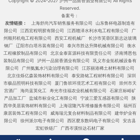
Copyright © 2024-2027 泸州一品留香酒业有限公司 All Rights
Reserved.
备案号：
友情链接：
上海舒尚汽车销售服务有限公司
山东鲁杯电器制造有
限公司
江西宏程明胶有限公司
江西赣泽水利水电工程有限公司
广
州顺邦机电工程有限公司
西安工程机械厂
长沙市芙蓉区新志达玻璃
钢厂
辽阳市白塔吊装有限公司
泰兴市胜达升降机械有限公司
衡水
工程橡胶制品有限公司
北京金泰富源科技有限责任公司
济南博恩包
装制品有限公司
泸州一品留香酒业有限公司
巩义市金拓机械设备有
限公司
广州氨氮水污染治理有限公司
江苏丽港稀土材料有限公司
北京佳烁亿森装饰材料有限公司
泰安路铭工程材料有限公司
深圳
市极品照明科技有限公司
厦门鲁班环境艺术工程有限公司
崇州市天
宫酒厂
海尚蓝英化工
寿光市佳福农业机械有限公司
石家庄标峪矿
产品加工厂
盐城市标业化工有限公司
宁波三爱互感器有限公司
陕
西华美居装饰材料有限公司
上海谊隆汽车维修服务有限公司
福州百
康居装饰工程有限公司
威海瑞元复合材料制品有限公司
建华炉业有
限公司
徐州派尔电子有限公司
西区麼东数码电子有限公司
安吉县
宏虹铁链厂
广西岑溪恒达石材厂家